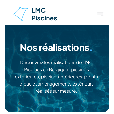
Skip
LMC
to
Piscines
Toggle
content
Navigati
Accueil
Nos réalisations
.
À propos
Piscines
Découvrez les réalisations de LMC
Piscines en Belgique : piscines
extérieures, piscines intérieures, points
Aménagements extérieurs
d’eau et aménagements extérieurs
réalisés sur mesure.
Nos réalisations
Contact