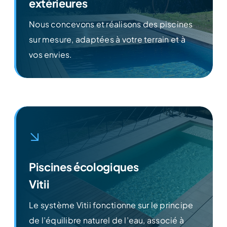
extérieures
Nous concevons et réalisons des piscines
sur mesure, adaptées à votre terrain et à
Découvrir
vos envies.
Piscines écologiques
Vitii
Le système Vitii fonctionne sur le principe
de l’équilibre naturel de l’eau, associé à