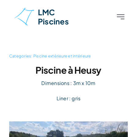
Skip
LMC
to
Piscines
Toggle
content
Navigati
Accueil
À propos
Categories:
Piscine extérieure et intérieure
Piscine à Heusy
Piscines
Dimensions : 3m x 10m
Aménagements extérieurs
Liner : gris
Nos réalisations
Contact