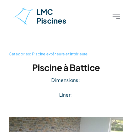
Skip
LMC
to
Piscines
Toggle
content
Navigati
Accueil
À propos
Categories:
Piscine extérieure et intérieure
Piscine à Battice
Piscines
Dimensions :
Aménagements extérieurs
Liner :
Nos réalisations
Contact