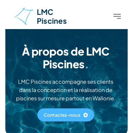
Skip
LMC
to
Piscines
Toggle
content
Navigati
Accueil
À propos de LMC
À propos
Piscines
.
Piscines
LMC Piscines accompagne ses clients
dans la conception et la réalisation de
Aménagements extérieurs
piscines sur mesure partout en Wallonie.
Nos réalisations
Contactez-nous
Contact