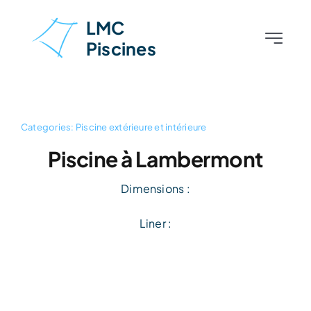
Skip
LMC
to
Piscines
Toggle
content
Navigati
Accueil
À propos
Categories:
Piscine extérieure et intérieure
Piscine à Lambermont
Piscines
Dimensions :
Aménagements extérieurs
Liner :
Nos réalisations
Contact